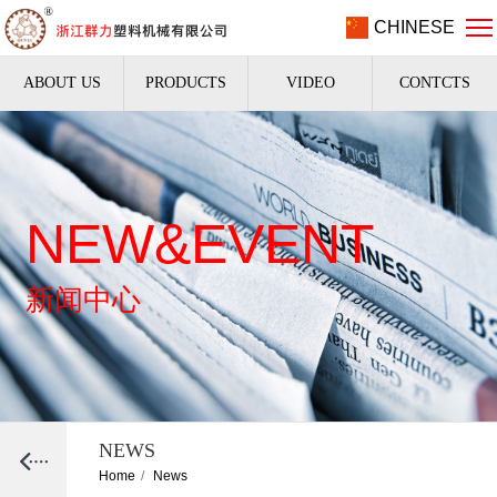
CHINESE
ABOUT US
PRODUCTS
VIDEO
CONTCTS
NEW&EVENT
新闻中心
NEWS
Home
/
News