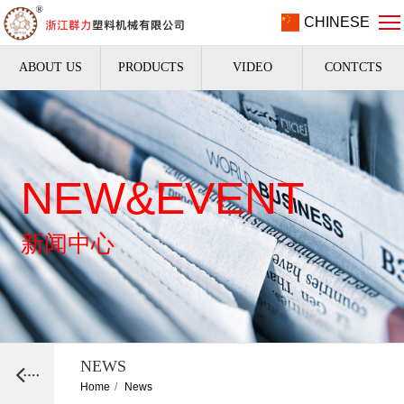
CHINESE
ABOUT US
PRODUCTS
VIDEO
CONTCTS
NEW&EVENT
新闻中心
NEWS
Home
/
News