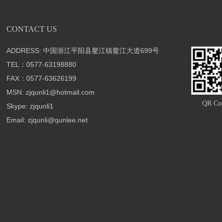
CONTACT US
ADDRESS: 中国浙江平阳县鳌江镇鳌江大道699号
TEL：0577-63198880
FAX：0577-63626199
MSN: zjqunli1@hotmail.com
QR Co
Skype: zjqunli1
Email: zjqunli@qunlee.net