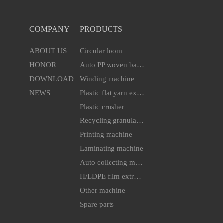
COMPANY
PRODUCTS
ABOUT US
Circular loom
HONOR
Auto PP woven bag cutting & sewing machine
DOWNLOAD
Winding machine
NEWS
Plastic flat yarn extruder line
Plastic crusher
Recycling granulator
Printing machine
Laminating machine
Auto collecting machine
H/LDPE film extruder machine
Other machine
Spare parts