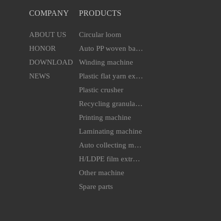
COMPANY
PRODUCTS
ABOUT US
Circular loom
HONOR
Auto PP woven bag cutting & sewing machine
DOWNLOAD
Winding machine
NEWS
Plastic flat yarn extruder line
Plastic crusher
Recycling granulator
Printing machine
Laminating machine
Auto collecting machine
H/LDPE film extruder machine
Other machine
Spare parts