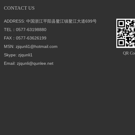
CONTACT US
ADDRESS: 中国浙江平阳县鳌江镇鳌江大道699号
TEL：0577-63198880
FAX：0577-63626199
MSN: zjqunli1@hotmail.com
QR Co
Skype: zjqunli1
Email: zjqunli@qunlee.net