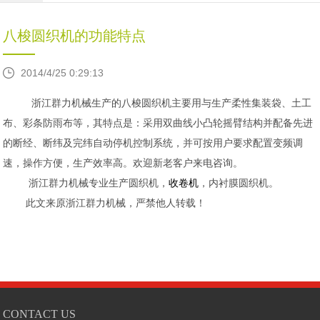
八梭圆织机的功能特点
2014/4/25 0:29:13
浙江群力机械生产的八梭圆织机主要用与生产柔性集装袋、土工
布、彩条防雨布等，其特点是：采用双曲线小凸轮摇臂结构并配备先进
的断经、断纬及完纬自动停机控制系统，并可按用户要求配置变频调
速，操作方便，生产效率高。欢迎新老客户来电咨询。
浙江群力机械专业生产圆织机，
收卷机
，内衬膜圆织机。
此文来原浙江群力机械，严禁他人转载！
CONTACT US