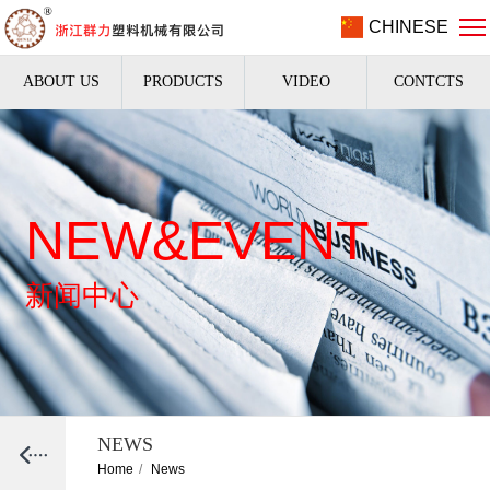
CHINESE
ABOUT US
PRODUCTS
VIDEO
CONTCTS
NEW&EVENT
新闻中心
NEWS
Home
/
News