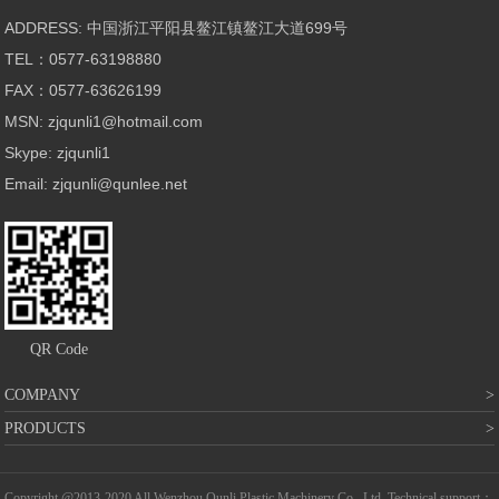
ADDRESS: 中国浙江平阳县鳌江镇鳌江大道699号
TEL：0577-63198880
FAX：0577-63626199
MSN: zjqunli1@hotmail.com
Skype: zjqunli1
Email: zjqunli@qunlee.net
QR Code
COMPANY
PRODUCTS
Copyright @2013-2020 All Wenzhou Qunli Plastic Machinery Co., Ltd. Technical support：