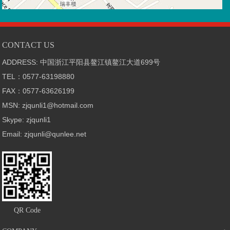
CONTACT US
ADDRESS: 中国浙江平阳县鳌江镇鳌江大道699号
TEL：0577-63198880
FAX：0577-63626199
MSN: zjqunli1@hotmail.com
Skype: zjqunli1
Email: zjqunli@qunlee.net
QR Code