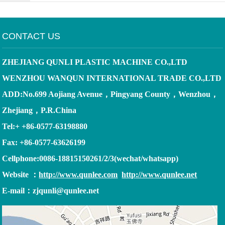
CONTACT US
ZHEJIANG QUNLI PLASTIC MACHINE CO.,LTD
WENZHOU WANQUN INTERNATIONAL TRADE CO.,LTD
ADD:No.699 Aojiang Avenue
，
Pingyang County
，
Wenzhou
，
Zhejiang
，
P.R.China
Tel:+ +86-0577-63198880
Fax: +86-0577-63626199
Cellphone:0086-18815150261/2/3(wechat/whatsapp)
Website
：
http://www.qunlee.com
http://www.qunlee.net
E-mail
：
zjqunli@qunlee.net