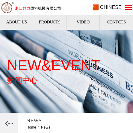
CHINESE
ABOUT US
PRODUCTS
VIDEO
CONTCTS
NEW&EVENT
新闻中心
NEWS
Home
/
News